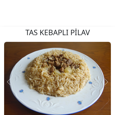
TAS KEBAPLI PİLAV
Önceki
Sonr