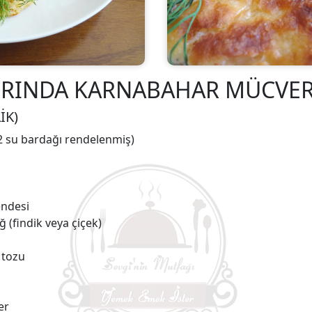
IRINDA KARNABAHAR MÜCVE
İK)
2 su bardağı rendelenmiş)
endesi
ğ (findik veya çiçek)
 tozu
er