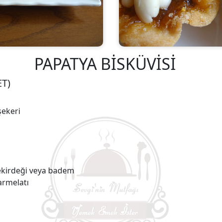
PAPATYA BİSKÜVİSİ
T)
şekeri
çekirdeği veya badem
armelatı