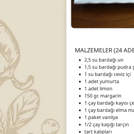
MALZEMELER (24 ADE
2,5 su bardağı un
1,5 su bardağı pudra 
1 su bardağı ceviz içi
1 adet yumurta
1 adet limon
150 gr. margarin
1 çay bardağı kayısı 
1 çay bardağı elma m
1 paket vanilya
1/2 çay kaşığı tarçın
tart kalıpları